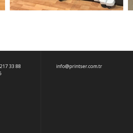
 217 33 88
info@printser.com.tr
6